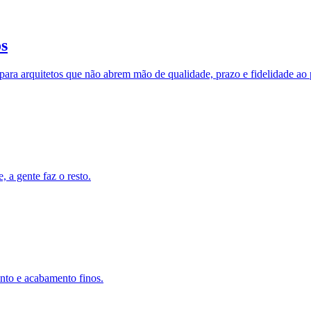
s
ara arquitetos que não abrem mão de qualidade, prazo e fidelidade ao p
 a gente faz o resto.
ento e acabamento finos.