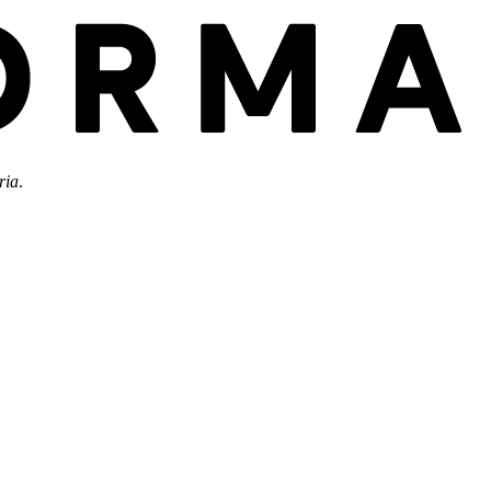
ria
.