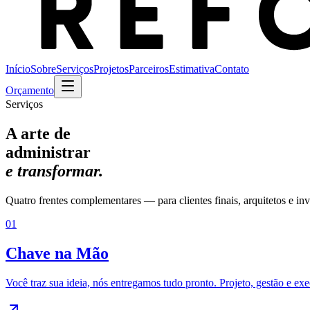
Início
Sobre
Serviços
Projetos
Parceiros
Estimativa
Contato
Orçamento
Serviços
A arte de
administrar
e transformar.
Quatro frentes complementares — para clientes finais, arquitetos e 
01
Chave na Mão
Você traz sua ideia, nós entregamos tudo pronto. Projeto, gestão e ex